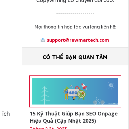
Copywriting có chuyển đổi cao.
-------------------
Mọi thông tin hợp tác vui lòng liên hệ:
support@rewmartech.com
CÓ THỂ BẠN QUAN TÂM
 ích
15 Kỹ Thuật Giúp Bạn SEO Onpage
Hiệu Quả (Cập Nhật 2025)