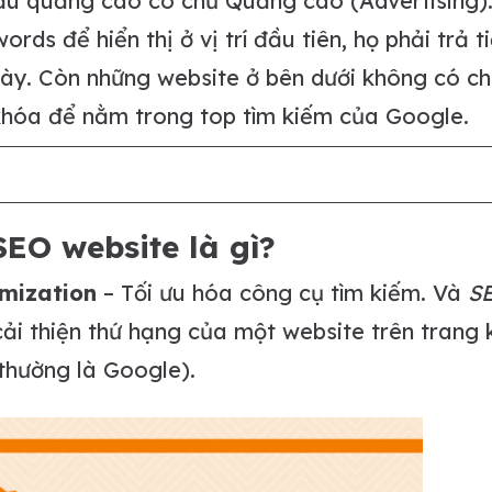
u quảng cáo có chữ Quảng cáo (Advertising)
s để hiển thị ở vị trí đầu tiên, họ phải trả t
 này. Còn những website ở bên dưới không có c
hóa để nằm trong top tìm kiếm của Google.
EO website là gì?
mization
– Tối ưu hóa công cụ tìm kiếm. Và
S
ải thiện thứ hạng của một website trên trang 
thường là Google).