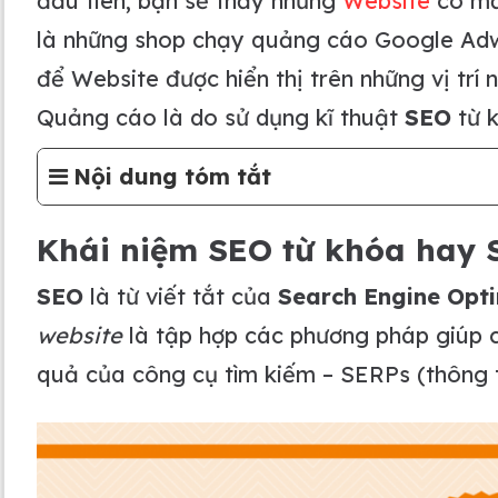
đầu tiên, bạn sẽ thấy những
Website
có mẫ
là những shop chạy quảng cáo Google Adword
để Website được hiển thị trên những vị trí
Quảng cáo là do sử dụng kĩ thuật
SEO
từ k
Nội dung tóm tắt
Khái niệm SEO từ khóa hay S
SEO
là từ viết tắt của
Search Engine Opti
website
là tập hợp các phương pháp giúp c
quả của công cụ tìm kiếm – SERPs (thông 