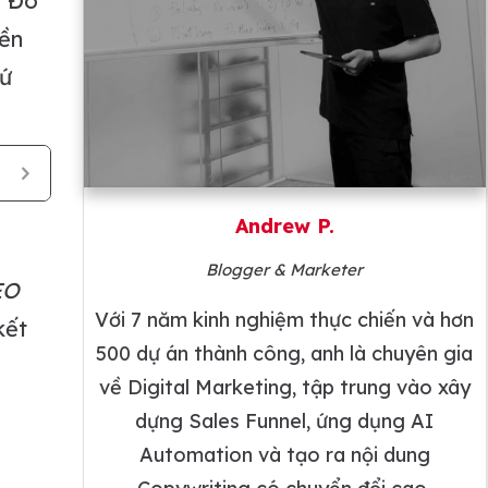
. Đó
iền
hứ
Andrew P.
Blogger & Marketer
EO
Với 7 năm kinh nghiệm thực chiến và hơn
kết
500 dự án thành công, anh là chuyên gia
về Digital Marketing, tập trung vào xây
dựng Sales Funnel, ứng dụng AI
Automation và tạo ra nội dung