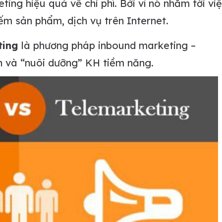
ing hiệu quả về chi phí. Bởi vì nó nhắm tới vi
ếm sản phẩm, dịch vụ trên Internet.
ting
là phương pháp inbound marketing –
n và “nuôi dưỡng” KH tiềm năng.