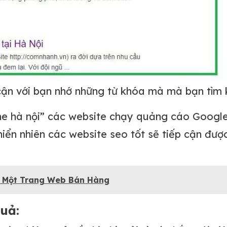
cận với bạn nhớ những từ khóa mà mà bạn tìm 
ine hà nội” các website chạy quảng cáo Googl
iển nhiên các website seo tốt sẽ tiếp cận đượ
ó Một Trang Web Bán Hàng
quả: