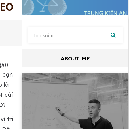
SEO
ABOUT ME
cụm
 bạn
o là
t cái
O?
ị trí