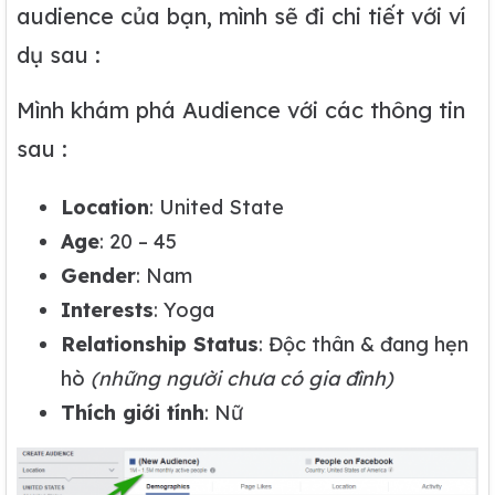
audience của bạn, mình sẽ đi chi tiết với ví
dụ sau :
Mình khám phá Audience với các thông tin
sau :
Location
: United State
Age
: 20 – 45
Gender
: Nam
Interests
: Yoga
Relationship Status
: Độc thân & đang hẹn
hò
(những người chưa có gia đình)
Thích giới tính
: Nữ