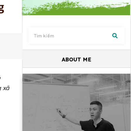
g
ABOUT ME
ó
g xã