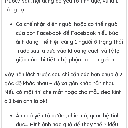
trước/ sau, nội dung có yếu tố tình dục, vũ khí,
công cụ…
Cơ chế nhận diện người hoặc cơ thể người
của bot Facebook để Facebook hiểu bức
ảnh đang thể hiện cùng 1 người ở trạng thái
trước sau là dựa vào khoảng cách và tỷ lệ
giữa các chi tiết + bộ phận có trong ảnh.
Vậy nên lách trước sau chỉ cần các bạn chụp ở 2
góc độ khác nhau + độ xa gần khác hẳn nhau.
Nếu có mặt thì che mắt hoặc cho mẫu đeo kính
ở 1 bên ảnh là ok!
Ảnh có yếu tố bướm, chim cò, quan hệ tình
dục… Hình ảnh hoa quả để thay thế ? kiểu