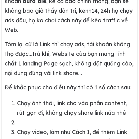
khoản
auto die
, kể cả báo chính thống, bạn sẽ
không bao giờ thấy dân trí, kenh14, 24h họ chạy
ads đâu, họ ko chơi cách này để kéo traffic về
Web.
Tóm lại cứ là Link thì chạy ads, tài khoản không
thọ được…trừ khi, Website của bạn mang tính
chất 1 landing Page sạch, không đặt quảng cáo,
nội dung đúng với link share…
Để khắc phục cho điều này thì có 1 số cách sau:
Chạy ảnh thôi, link cho vào phần content,
rút gọn đi, không chạy share link nữa nhé
Chạy video, làm như Cách 1, để thêm Link