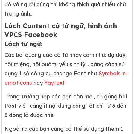
đó và người dùng thì không thích quá nhiều chữ
trong ảnh…
Lách Content có từ ngữ, hình ảnh
VPCS Facebook
Lách từ ngữ:
Các bài quảng cáo có từ nhạy cảm như: dạ dày,
hôi miệng, hôi bướm, yếu sinh lý… bằng cách sử
dụng 1 số công cụ change Font như
Symbols-n-
emoticons
hay
Yaytext
Trong trường hợp các bạn còn mới, cố gắng bài
Post viết càng ít nội dung càng tốt chỉ từ 3 đến
5 dòng là được nhé!
Ngoài ra các bạn cũng có thể sử dụng thêm 1